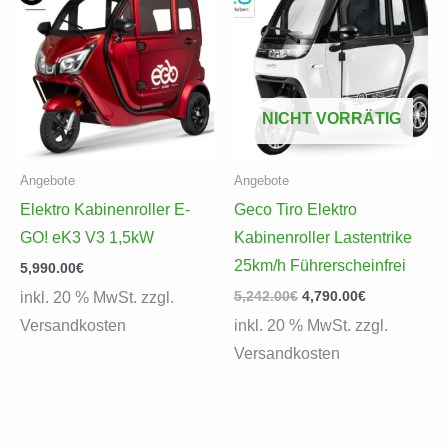
NICHT VORRÄTIG
Angebote
Angebote
Elektro Kabinenroller E-
Geco Tiro Elektro
GO! eK3 V3 1,5kW
Kabinenroller Lastentrike
25km/h Führerscheinfrei
5,990.00
€
Ursprünglicher
Aktueller
5,242.00
€
4,790.00
€
inkl. 20 % MwSt. zzgl.
Preis
Preis
Versandkosten
inkl. 20 % MwSt. zzgl.
war:
ist:
5,242.00€
4,790.00€.
Versandkosten