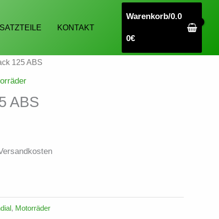
Warenkorb/
0.0
SATZTEILE
KONTAKT
0
€
rack 125 ABS
orräder
25 ABS
 Versandkosten
dial
,
Motorräder