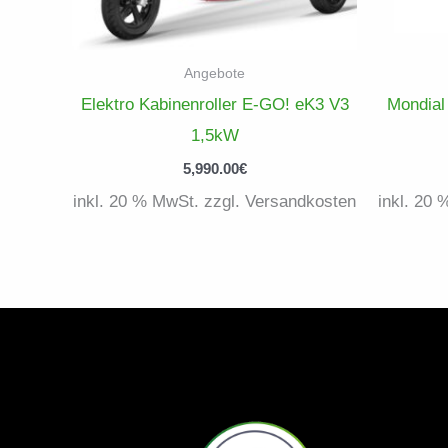
Angebote
Elektro Kabinenroller E-GO! eK3 V3
Mondial
1,5kW
5,990.00
€
inkl. 20 % MwSt. zzgl. Versandkosten
inkl. 20