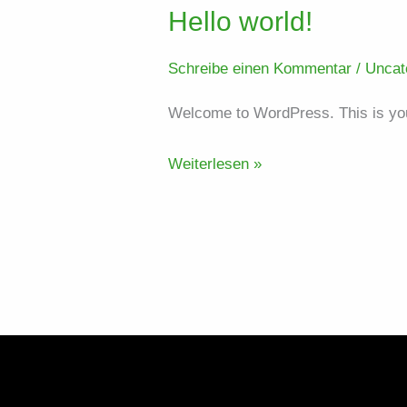
Hello world!
Schreibe einen Kommentar
/
Uncat
Welcome to WordPress. This is your f
Hello
Weiterlesen »
world!