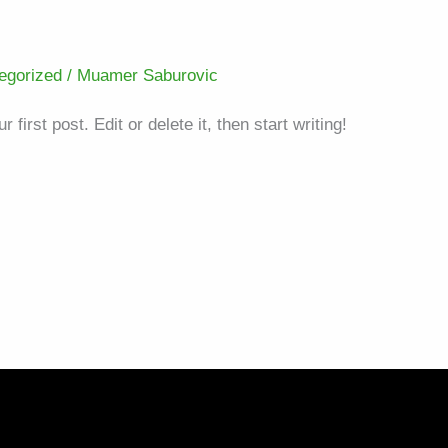
egorized
/
Muamer Saburovic
irst post. Edit or delete it, then start writing!