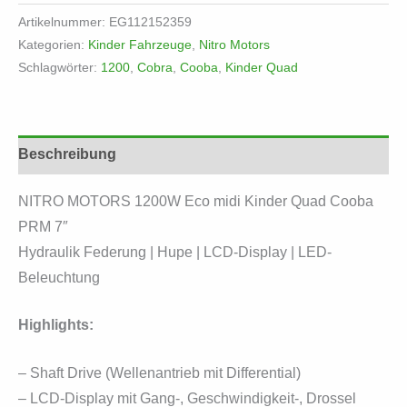
Cooba
Artikelnummer:
EG112152359
1200
Kategorien:
Kinder Fahrzeuge
,
Nitro Motors
Schlagwörter:
1200
,
Cobra
,
Cooba
,
Kinder Quad
Menge
Beschreibung
NITRO MOTORS 1200W Eco midi Kinder Quad Cooba
PRM 7″
Hydraulik Federung | Hupe | LCD-Display | LED-
Beleuchtung
Highlights:
– Shaft Drive (Wellenantrieb mit Differential)
– LCD-Display mit Gang-, Geschwindigkeit-, Drossel